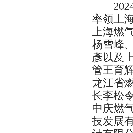
202
率领上
上海燃
杨雪峰
彥以及
管王育
龙江省
长李松
中庆燃
技发展