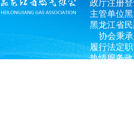
政厅注册登
主管单位黑
黑龙江省民
协会秉承
履行法定职
热情服务政
广大燃气经
产企业和涉
Copyright © 2024 