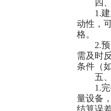
四、风
1.建立
动性，
格‌。
2.预
需及时反
条件（
五、配
1.完
量设备
结算误差