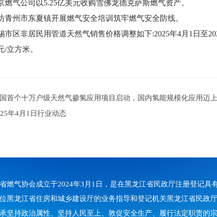
燃气公司以5.25亿美元收购雪佛龙德克萨斯燃气资产。
青州市东夏镇开展燃气安全培训筑牢燃气安全防线。
市区非居民用管道天然气销售价格调整如下:2025年4月1日至2
0元/立方米。
国首个十万户级天然气掺氢应用项目启动，国内氢能规模化应用迈
25年4月1日行业动态
省燃气协会成立于2024年3月1日，是在黑龙江省民政厅注册登记
位黑龙江省住房和城乡建设厅的业务指导和登记机关黑龙江省民政
承坚持政治属性、坚持人民至上、敦促安全生产、履行法定职责的