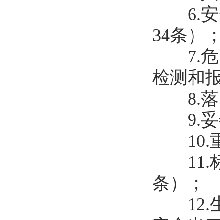
6.安全
34条）
7.危
检测和报
8.落
9.妥
10.
11.标
条）；
12.