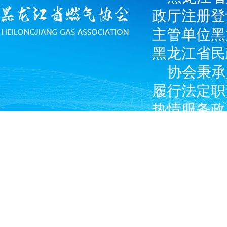
政厅注册登
主管单位黑
黑龙江省民
协会秉承
履行法定职
热情服务政
广大燃气经
产企业和涉
Copyright © 2024 