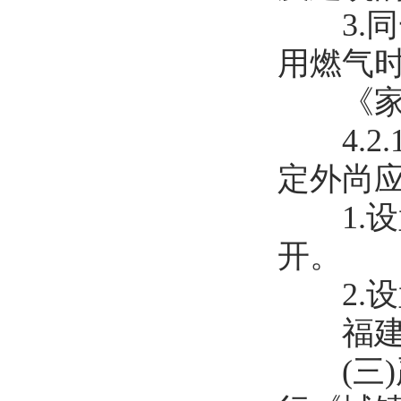
3.同
用燃气
《家用燃
4.2.
定外尚
1.设
开。
2.设置
福建省住
(三)