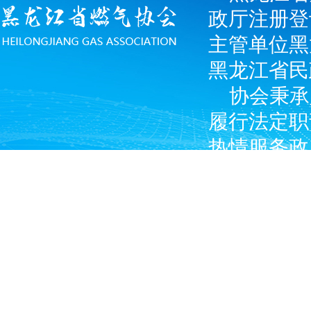
政厅注册登
主管单位黑
黑龙江省民
协会秉承
履行法定职
热情服务政
广大燃气经
产企业和涉
Copyright © 2024 