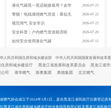
编，依据《安全色和安全标志》
液化气罐晃一晃还能接着用？金华
2026-07-23
(GB2894-2025)编制
杨先生家因为这个省气“妙招”，大
警惕！电线缠绕燃气管道：看似无
2026-07-22
事不妙了......
事，实则危险！抓紧自查
规范用气 安全常识
2026-07-22
安全科普｜户内燃气管道能否暗
2026-07-20
埋？杜绝燃气用户违规改管！
如何安全使用液化气罐
2026-07-15
华人民共和国住房和城乡建设部
中华人民共和国国家发展和改革
省住房和城乡建设厅
黑龙江省发展和改革委员会
黑龙江省市
限公司
港华燃气
新奥集团
奥德集团
北京燃气
省燃气协会成立于2024年3月1日，是在黑龙江省民政厅注册登记
位黑龙江省住房和城乡建设厅的业务指导和登记机关黑龙江省民政