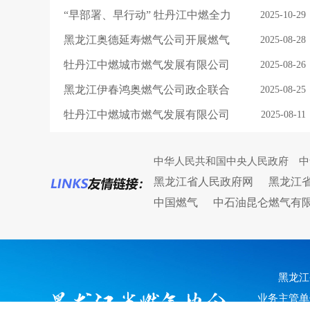
旬基本完工
会议成功召开
“早部署、早行动” 牡丹江中燃全力
2025-10-29
做好冬季保供工作
黑龙江奥德延寿燃气公司开展燃气
2025-08-28
安全宣传，促进服务提升
牡丹江中燃城市燃气发展有限公司
2025-08-26
筑牢雨季燃气安全防线 守护居民用
黑龙江伊春鸿奥燃气公司政企联合
2025-08-25
气安全
检查筑牢安全生产防线
牡丹江中燃城市燃气发展有限公司
2025-08-11
多措并举保障高温天气安全平稳供
中华人民共和国中央人民政府
中
气
黑龙江省人民政府网
黑龙江
中国燃气
中石油昆仑燃气有
黑龙江
业务主管单